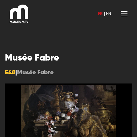
Aller
au
FR
|
EN
contenu
Musée Fabre
E48
|
Musée Fabre