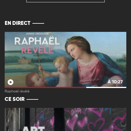
EN DIRECT
À 10:27
Raphaël révélé
CE SOIR