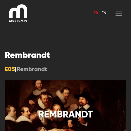
Aller
au
FR
|
EN
contenu
Rembrandt
E05
|
Rembrandt