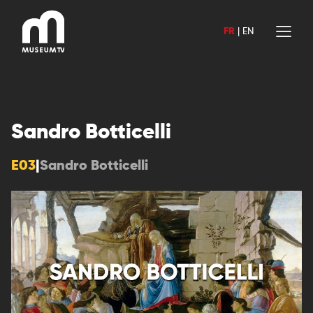
Aller
au
FR
|
EN
contenu
Sandro Botticelli
E03
|
Sandro Botticelli