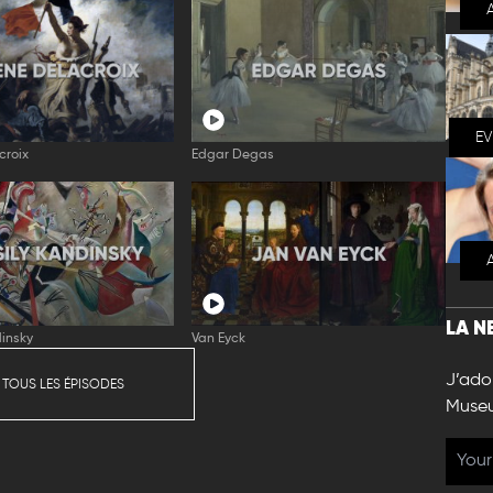
E
croix
Edgar Degas
LA N
insky
Van Eyck
J’ador
 TOUS LES ÉPISODES
Muse