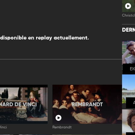
Christc
DERN
disponible en replay actuellement.
EX
inci
Rembrandt