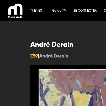
Aller
au
THEMES
Guide TV
SE CONNECTER
S
contenu
André Derain
E59
|
André Derain