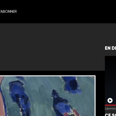
’ABONNER
EN D
Léonard
CE S