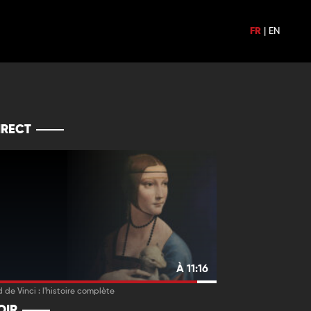
FR
|
EN
IRECT
À 11:16
 de Vinci : l'histoire complète
OIR