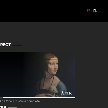
FR
|
EN
IRECT
À 11:16
 de Vinci : l'histoire complète
OIR