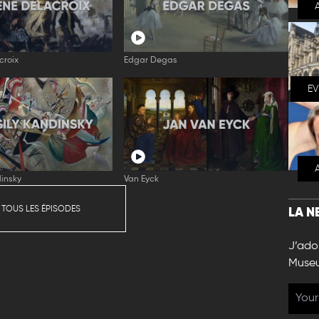
croix
Edgar Degas
E
insky
Van Eyck
 TOUS LES ÉPISODES
LA N
J’ador
Muse