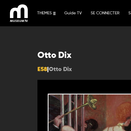
Aller
au
THEMES
Guide TV
SE CONNECTER
S
contenu
Otto Dix
E58
|
Otto Dix