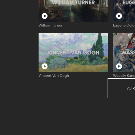
William Turner
Eugene Dela
Vincent Van Gogh
Wassily Kand
VOIR