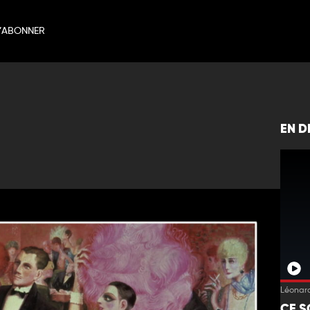
’ABONNER
EN D
Léonard
CE S