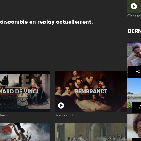
Christc
disponible en replay actuellement.
DERN
EX
inci
Rembrandt