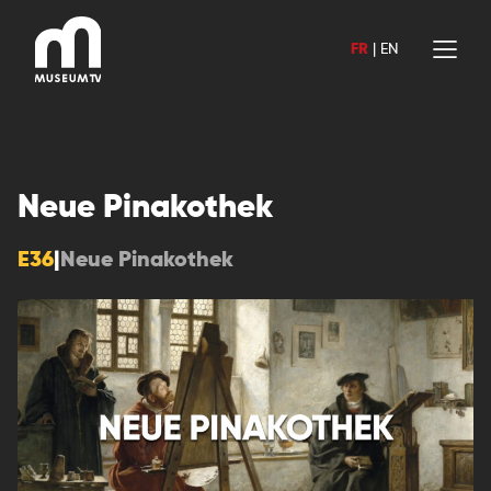
Aller
au
FR
|
EN
contenu
Neue Pinakothek
E36
|
Neue Pinakothek