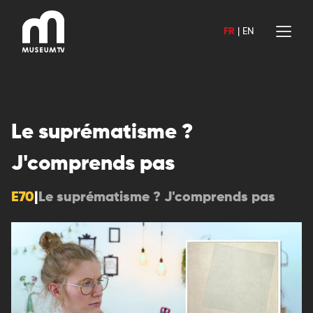
Aller
au
FR
|
EN
contenu
Le suprématisme ?
J'comprends pas
E70
|
Le suprématisme ? J'comprends pas