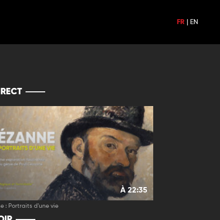
FR
|
EN
IRECT
À 22:35
 : Portraits d'une vie
OIR