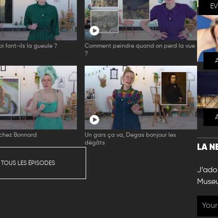
E
 font-ils la gueule ?
Comment peindre quand on perd la vue
?
 chez Bonnard
Un gars ça va, Degas bonjour les
dégâts
LA N
 TOUS LES ÉPISODES
J’ador
Muse