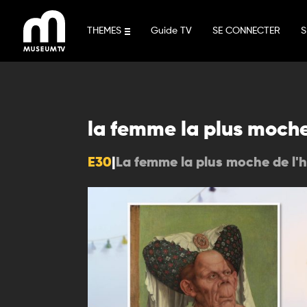
Aller
au
THEMES
Guide TV
SE CONNECTER
S
contenu
la femme la plus moche d
E30
|
La femme la plus moche de l'hi