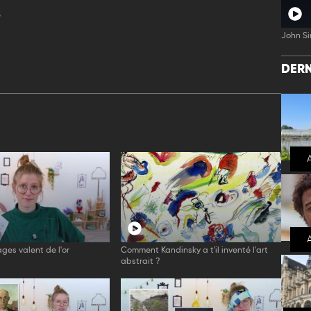
s
John Si
DERN
ages valent de l'or
Comment Kandinsky a t'il inventé l'art
abstrait ?