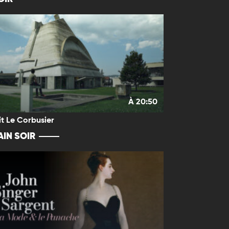
À 20:50
it Le Corbusier
IN SOIR