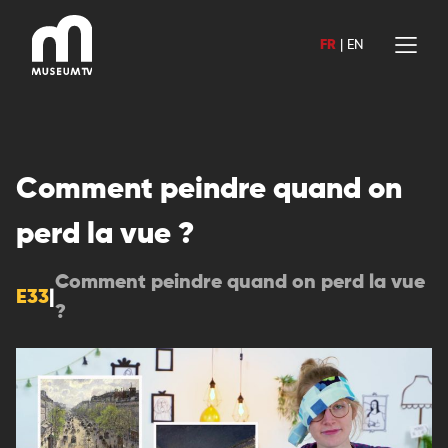
Aller
au
FR
|
EN
contenu
Comment peindre quand on
perd la vue ?
Comment peindre quand on perd la vue
E33
|
?