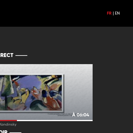
FR
|
EN
IRECT
À 06:04
 Kandinsky
OIR