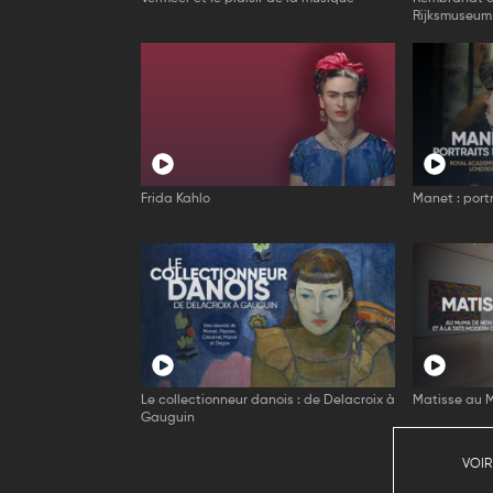
Rijksmuseum
Frida Kahlo
Manet : portr
Le collectionneur danois : de Delacroix à
Matisse au 
Gauguin
VOIR