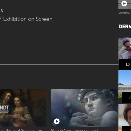
ns
Levalet,
 Exhibition on Screen
DERN
EX
la National Gallery et au
Michel-Ange : amour et mort