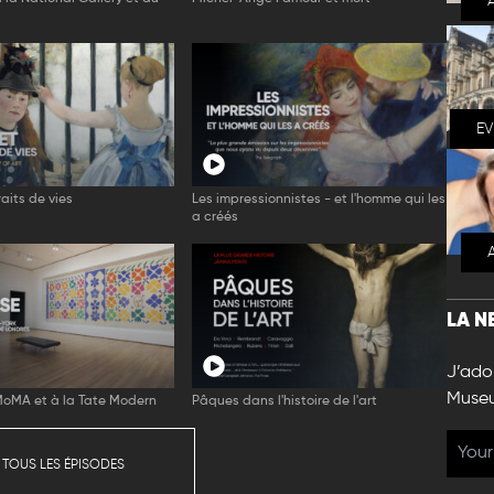
E
aits de vies
Les impressionnistes - et l'homme qui les
a créés
LA N
J’ador
Muse
MoMA et à la Tate Modern
Pâques dans l'histoire de l'art
 TOUS LES ÉPISODES