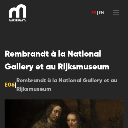
Aller
au
FR
|
EN
contenu
Rembrandt à la National
Gallery et au Rijksmuseum
Rembrandt à la National Gallery et au
E06
|
Rijksmuseum