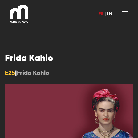
Aller
au
FR
|
EN
contenu
Frida Kahlo
E25
|
Frida Kahlo