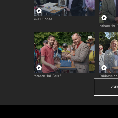
V&A Dundee
Lytham Hall 
Morden Hall Park 3
L'abbaye de 
VOIR