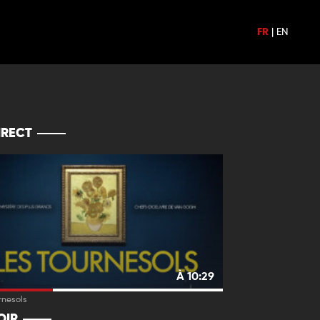
FR
|
EN
IRECT
À 10:29
rnesols
OIR