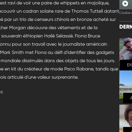
er est ravi de voir une paire de whippets en majolique,
couvrir un cadran solaire rare de Thomas Tuttell datant
L’aube 
igué par un trio de censeurs chinois en bronze acheté sur
DERN
cher Morgan découvre des vêtements et de la
souverain éthiopien Hailé Sélassié. Fiona Bruce
nnu pour son travail avec le journaliste américain
Mark Smith met Fiona au défi d'identifier des gadgets
ondiale dissimulés dans des objets de tous les jours.
EX
robe en kit du créateur de mode Paco Rabane, tandis que
is articulé d'une valeur surprenante.
ns