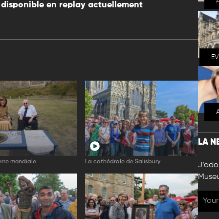
disponible en replay actuellement
E
LA N
rre mondiale
La cathédrale de Salisbury
J’ador
Muse