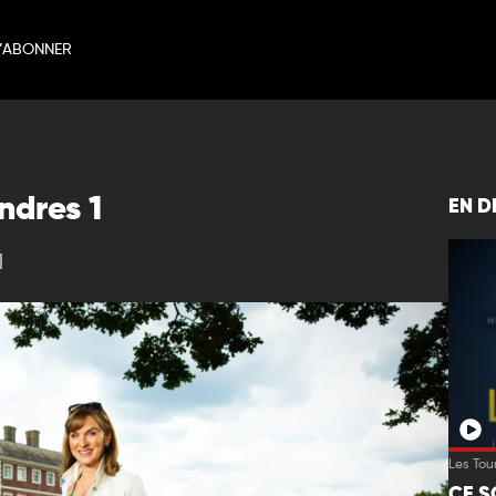
’ABONNER
ndres 1
EN D
1
Les Tou
CE S