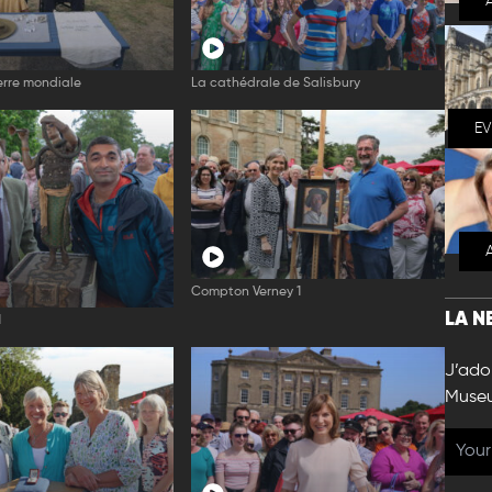
rre mondiale
La cathédrale de Salisbury
E
Compton Verney 1
LA N
1
J’ador
Muse