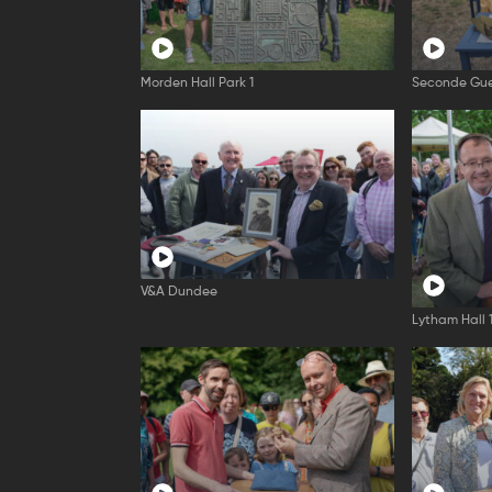
Morden Hall Park 1
Seconde Gue
V&A Dundee
Lytham Hall 