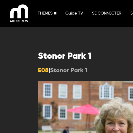
Aller
au
THEMES
Guide TV
SE CONNECTER
S
contenu
Stonor Park 1
E08
|
Stonor Park 1