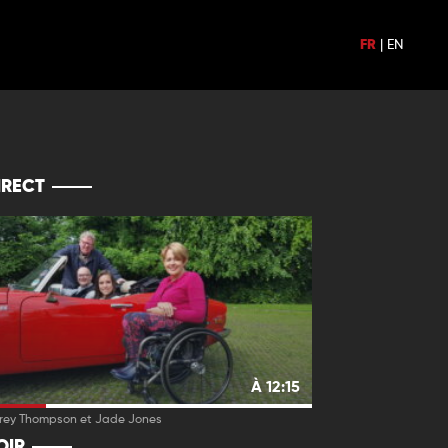
FR
|
EN
IRECT
À 12:15
Grey Thompson et Jade Jones
OIR