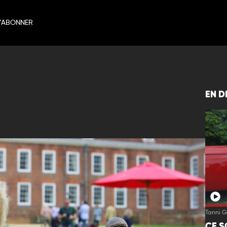
’ABONNER
EN D
Tanni 
CE S