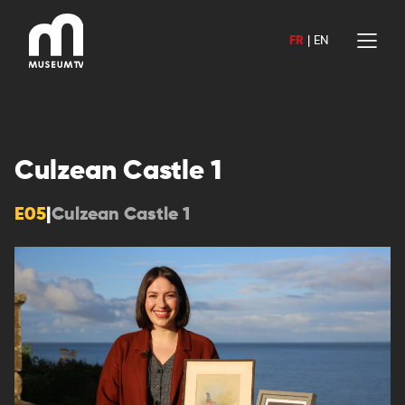
Aller
au
FR
|
EN
contenu
Culzean Castle 1
E05
|
Culzean Castle 1