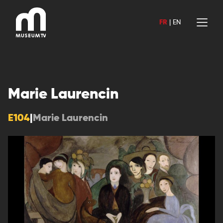
Aller
au
FR
|
EN
contenu
Marie Laurencin
E104
|
Marie Laurencin