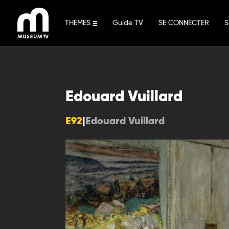
Aller
au
THEMES
Guide TV
SE CONNECTER
S
contenu
Edouard Vuillard
E92
|
Edouard Vuillard