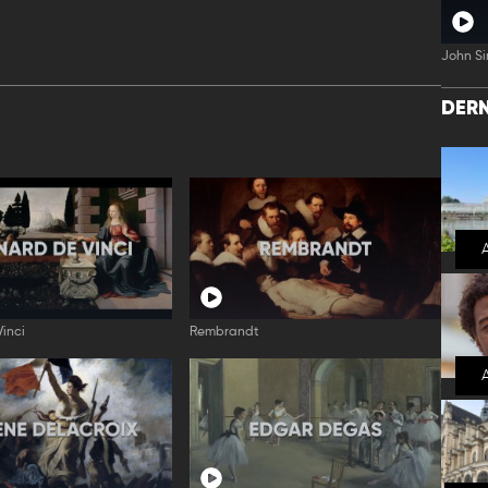
John Si
DERN
inci
Rembrandt