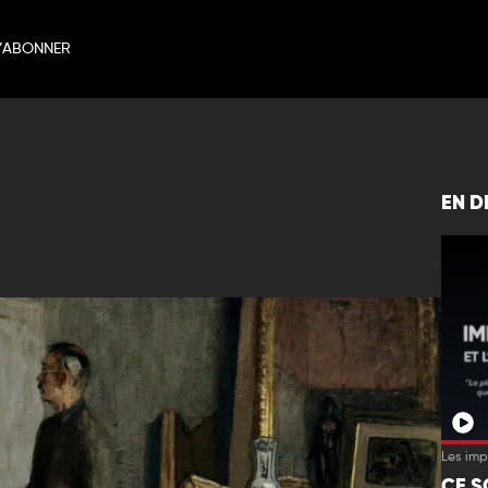
’ABONNER
EN D
Les imp
CE S