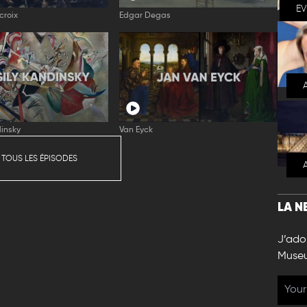
E
croix
Edgar Degas
insky
Van Eyck
 TOUS LES ÉPISODES
LA N
J’ador
Muse