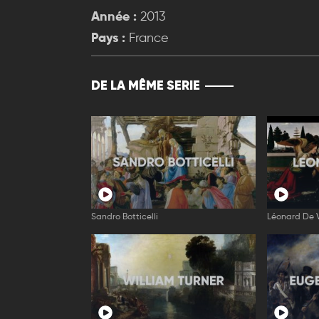
Année :
2013
Pays :
France
DE LA MÊME SERIE
Sandro Botticelli
Léonard De V