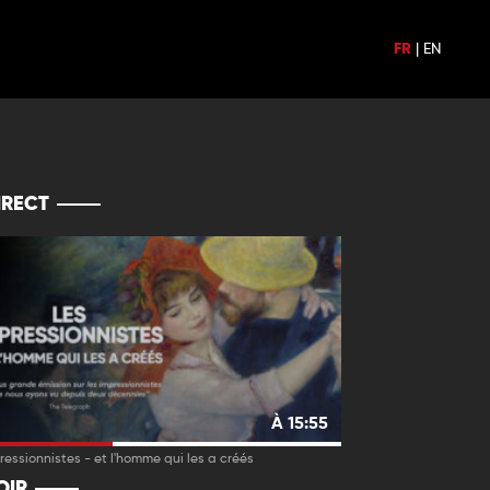
FR
|
EN
IRECT
À 15:55
ressionnistes - et l'homme qui les a créés
OIR