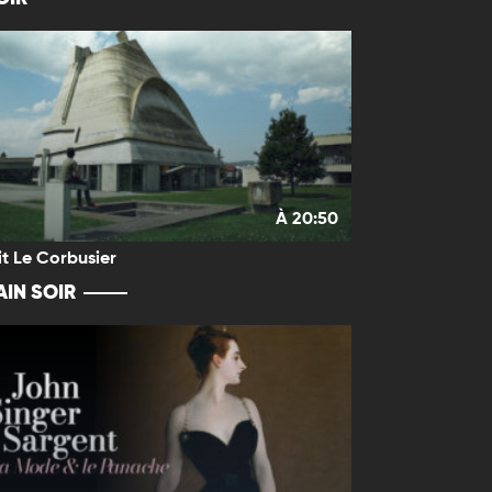
À 20:50
it Le Corbusier
IN SOIR