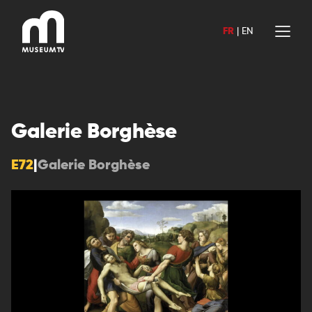
Aller
au
FR
|
EN
contenu
Galerie Borghèse
E72
|
Galerie Borghèse