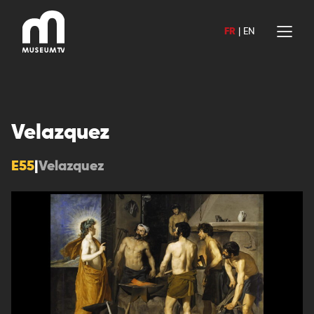
Aller
au
FR
|
EN
contenu
Velazquez
E55
|
Velazquez