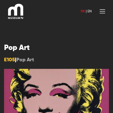
Aller
au
FR
|
EN
contenu
Pop Art
E105
|
Pop Art