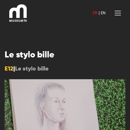
Aller
au
FR
|
EN
contenu
Le stylo bille
E12
|
Le stylo bille