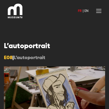
Aller
au
FR
|
EN
contenu
L’autoportrait
E08
|
L’autoportrait