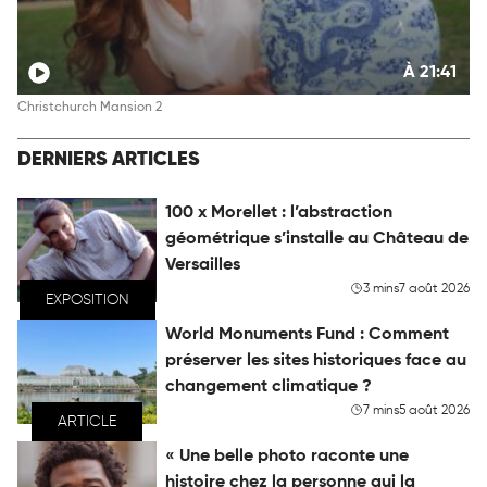
À 21:41
Christchurch Mansion 2
DERNIERS ARTICLES
100 x Morellet : l’abstraction
géométrique s’installe au Château de
Versailles
3 mins
7 août 2026
EXPOSITION
World Monuments Fund : Comment
préserver les sites historiques face au
changement climatique ?
7 mins
5 août 2026
ARTICLE
« Une belle photo raconte une
histoire chez la personne qui la