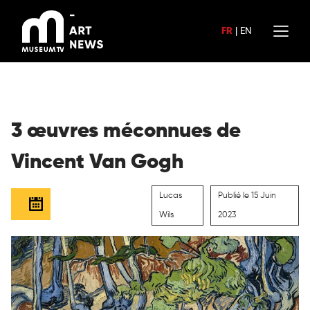
Aller
au
FR
|
EN
contenu
3 œuvres méconnues de
Vincent Van Gogh
Lucas
Publié le 15 Juin
Wils
2023