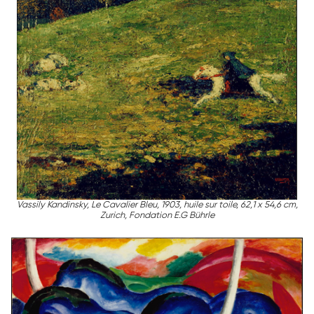
Vassily Kandinsky, Le Cavalier Bleu, 1903, huile sur toile, 62,1 x 54,6 cm,
Zurich, Fondation E.G Bührle