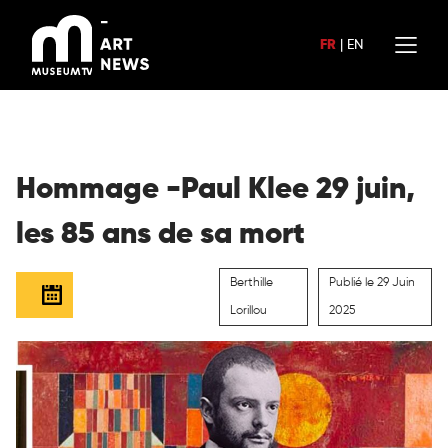
Aller
au
FR
|
EN
contenu
Hommage -Paul Klee 29 juin,
les 85 ans de sa mort
Berthille
Publié le 29 Juin
Lorillou
2025