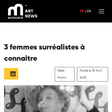
Aller
au
FR
|
EN
contenu
3 femmes surréalistes à
connaitre
Gilles
Publié le 30 Avril
Farina
2023