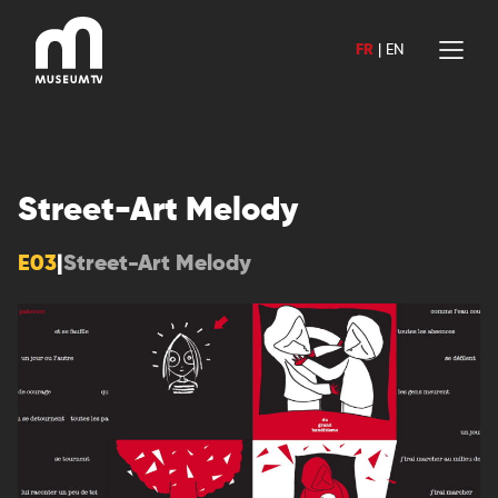
Aller
au
FR
|
EN
contenu
Street-Art Melody
E03
|
Street-Art Melody