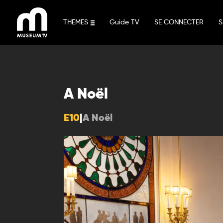
Aller
au
THEMES
Guide TV
SE CONNECTER
S
contenu
A Noël
E10
|
A Noël