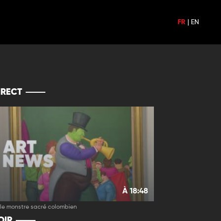
FR
|
EN
IRECT
À 18:48
 le monstre sacré colombien
OIR