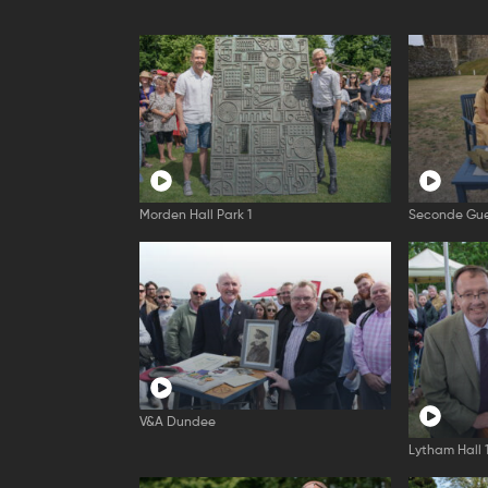
Morden Hall Park 1
Seconde Gue
V&A Dundee
Lytham Hall 