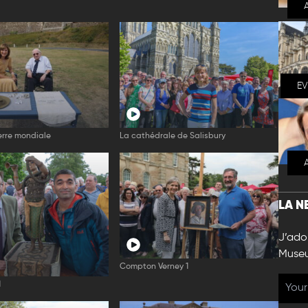
E
rre mondiale
La cathédrale de Salisbury
LA N
J’ador
Muse
Compton Verney 1
1