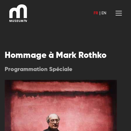
Aller
au
FR
|
EN
contenu
Hommage à Mark Rothko
Programmation Spéciale