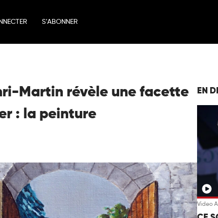
NNECTER
S’ABONNER
ri-Martin révèle une facette
EN D
r : la peinture
Video A
CE S