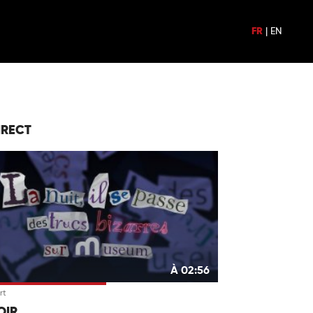
FR
|
EN
IRECT
À 02:56
rt
OIR