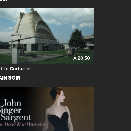
À 20:50
it Le Corbusier
IN SOIR