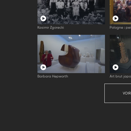
Kasimir Zgorecki
Pologne : pe
Barbara Hepworth
Art brut japo
VOIR