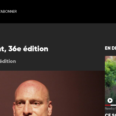
’ABONNER
t, 36e édition
EN D
édition
Newby H
CE S