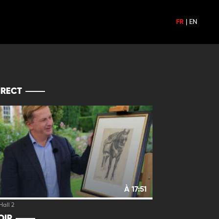
FR
|
EN
IRECT
À 17:51
all 2
OIR