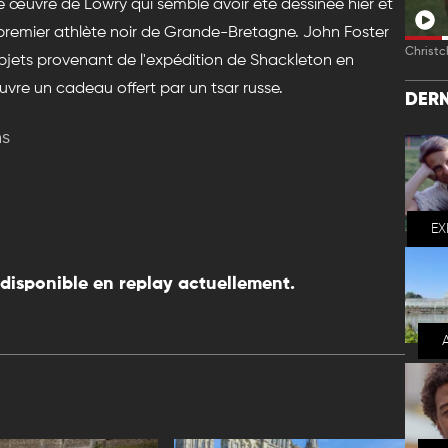
 œuvre de Lowry qui semble avoir été dessinée hier et
 premier athlète noir de Grande-Bretagne. John Foster
Christc
objets provenant de l'expédition de Shackleton en
vre un cadeau offert par un tsar russe.
DERN
ns
EX
disponible en replay actuellement.