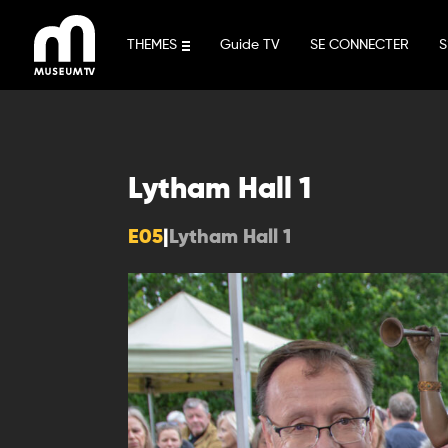
Aller
au
THEMES
Guide TV
SE CONNECTER
S
contenu
Lytham Hall 1
E05
|
Lytham Hall 1