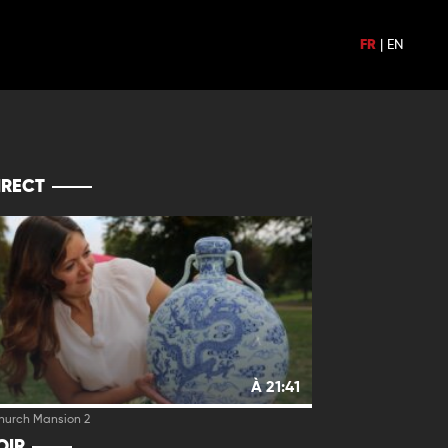
FR
|
EN
IRECT
À 21:41
hurch Mansion 2
OIR