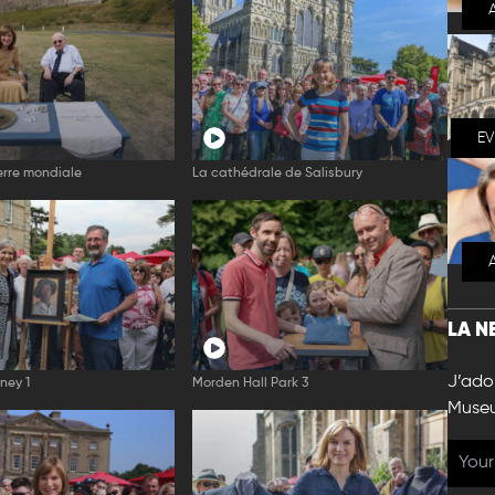
E
rre mondiale
La cathédrale de Salisbury
LA N
J’ador
ney 1
Morden Hall Park 3
Muse