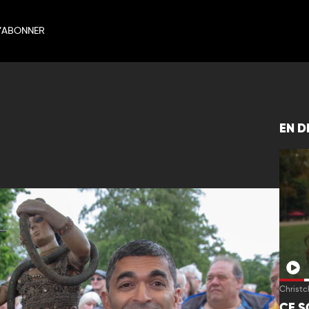
’ABONNER
EN D
Christc
CE S