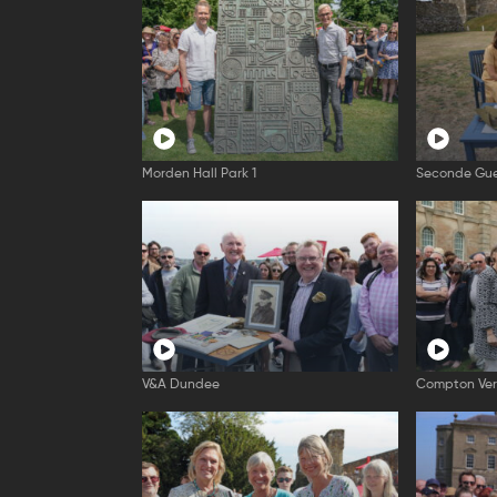
Morden Hall Park 1
Seconde Gue
V&A Dundee
Compton Ver