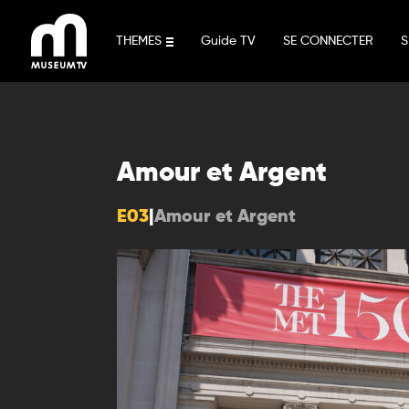
Aller
au
THEMES
Guide TV
SE CONNECTER
S
contenu
Amour et Argent
E03
|
Amour et Argent