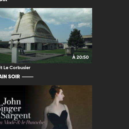
À 20:50
it Le Corbusier
IN SOIR