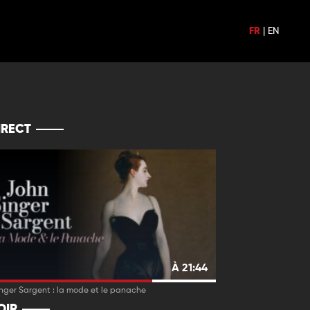
FR
|
EN
IRECT
À 21:44
nger Sargent : la mode et le panache
OIR