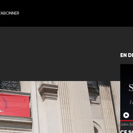
’ABONNER
EN D
John Si
CE S