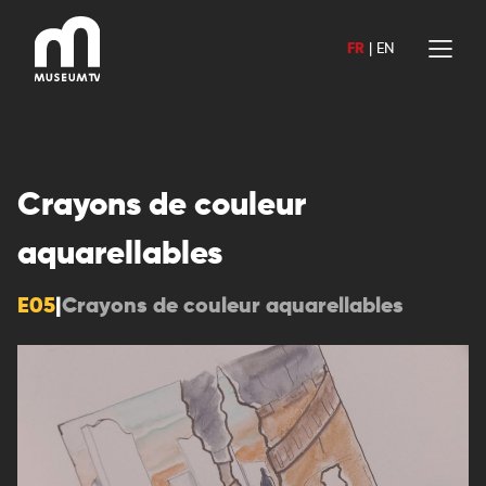
Aller
au
FR
|
EN
contenu
Crayons de couleur
aquarellables
E05
|
Crayons de couleur aquarellables