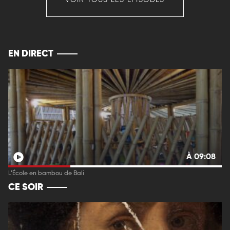
VOIR TOUS LES ÉPISODES
EN DIRECT
À 09:08
L’École en bambou de Bali
CE SOIR