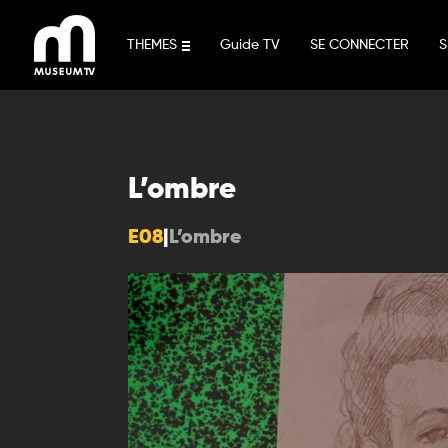
Aller
au
THEMES
Guide TV
SE CONNECTER
S
contenu
L’ombre
E08
|
L’ombre