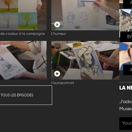
 de couleur à la campagne
L’humeur
E
L’autoportrait
LA N
 TOUS LES ÉPISODES
J’ador
Muse