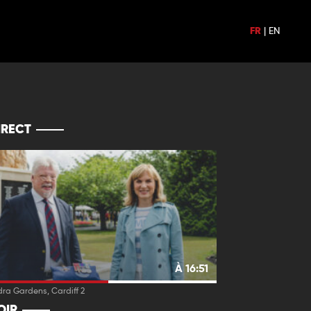
FR
|
EN
IRECT
À 16:51
ra Gardens, Cardiff 2
OIR