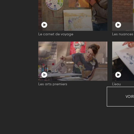
Le carnet de voyage
Les nuances
Les arts premiers
L’eau
VOIR