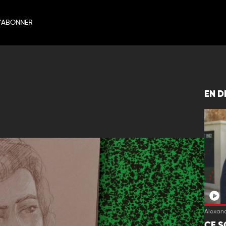
’ABONNER
EN D
Alexand
CE S