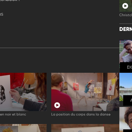
ns
Christc
DERN
EX
en noir et blanc
La position du corps dans la danse