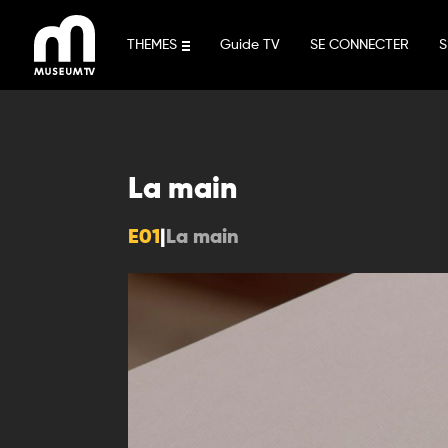
Aller
au
THEMES
Guide TV
SE CONNECTER
S
contenu
La main
E01
|
La main