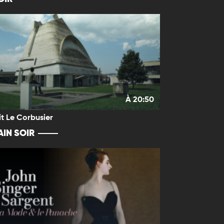
À 20:50
it Le Corbusier
IN SOIR