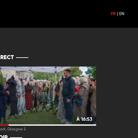
FR
|
EN
IRECT
À 16:53
Park, Glasgow 2
OIR