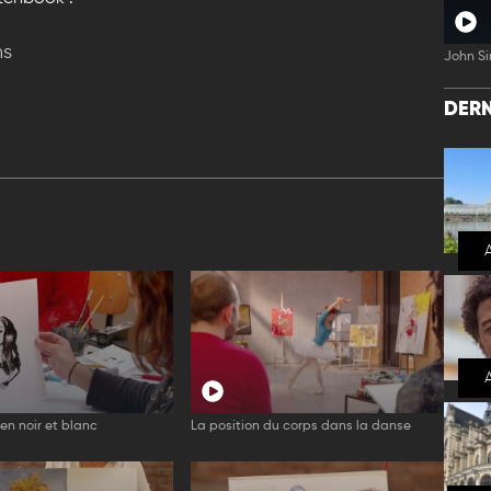
ns
John Si
DERN
en noir et blanc
La position du corps dans la danse