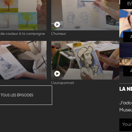
E
 de couleur à la campagne
L’humeur
L’autoportrait
LA N
 TOUS LES ÉPISODES
J’ador
Muse