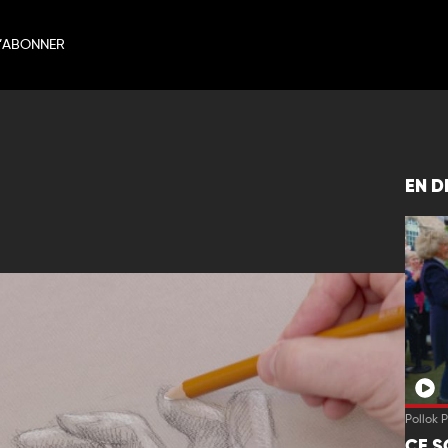
’ABONNER
EN D
Pollok 
CE S