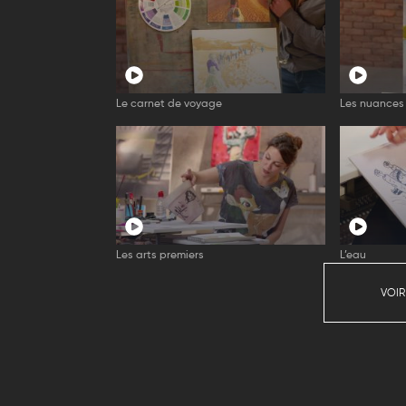
Le carnet de voyage
Les nuances
Les arts premiers
L’eau
VOIR