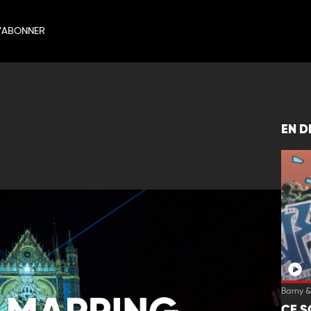
’ABONNER
EN D
Barny &
CE S