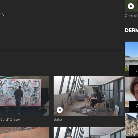
ns
Christc
DERN
ée d' Orsay
Belie