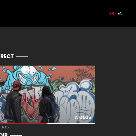
FR
|
EN
IRECT
À 01:05
 Joko
OIR