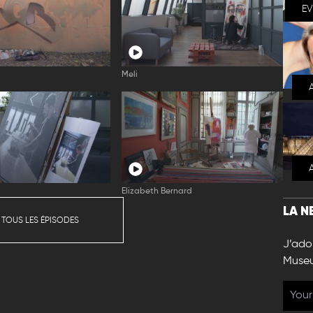
E
Meli
Elizabeth Bernard
LA N
 TOUS LES ÉPISODES
J’ador
Muse