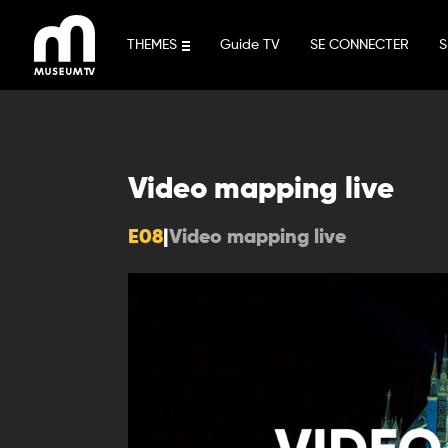
Aller
au
THEMES
Guide TV
SE CONNECTER
S
contenu
Video mapping live
E08
|
Video mapping live