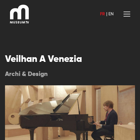
Aller
au
FR
|
EN
contenu
Veilhan A Venezia
Archi & Design