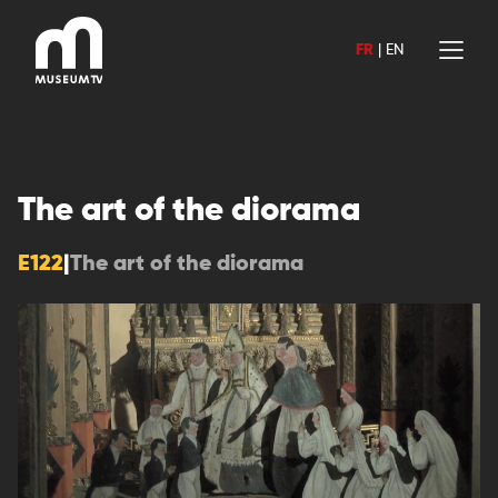
Aller
au
FR
|
EN
contenu
The art of the diorama
E122
|
The art of the diorama