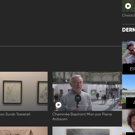
Christc
DERN
EX
par Zurab Tsereteli
Cheminée Elephant Man par Pierre
Ardouvin