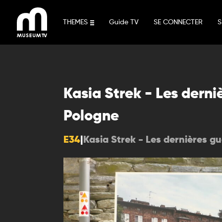
Aller
au
THEMES
Guide TV
SE CONNECTER
S
contenu
Kasia Strek - Les derni
Pologne
E34
|
Kasia Strek - Les dernières g