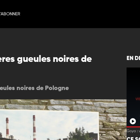
’ABONNER
ères gueules noires de
EN D
ueules noires de Pologne
Goya : 
CE S