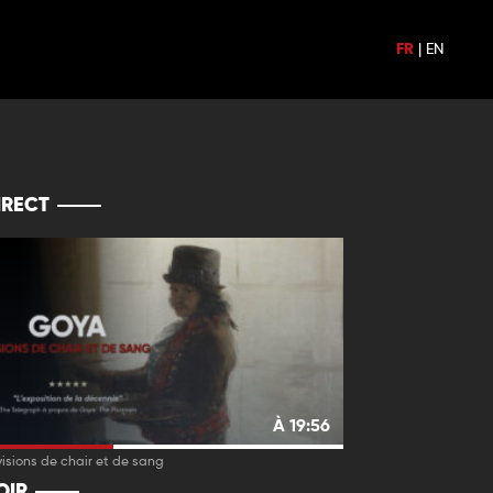
FR
|
EN
IRECT
À 19:56
visions de chair et de sang
OIR