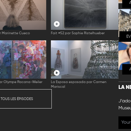
r Marinette Cueco
Fait #52 par Sophie Ristelhueber
E
par Olympe Racana-Weiler
La Esposa esposada par Carmen
LA N
Mariscal
 TOUS LES ÉPISODES
J’ador
Muse