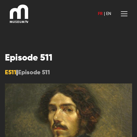
Aller
au
FR
|
EN
contenu
Episode 511
E511
|
Episode 511