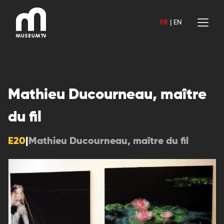
Aller
au
FR
|
EN
contenu
Mathieu Ducourneau, maître
du fil
E20
|
Mathieu Ducourneau, maître du fil