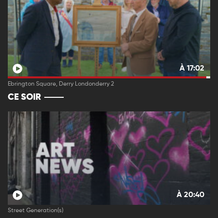
À 17:02
Ebrington Square, Derry Londonderry 2
CE SOIR
À 20:40
Street Generation(s)