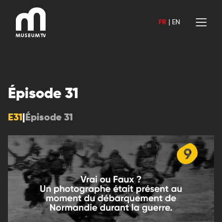
Aller
au
FR
|
EN
contenu
Épisode 31
E31
|
Épisode 31