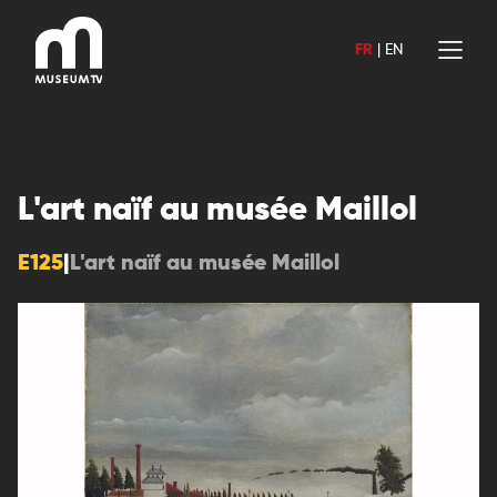
Aller
au
FR
|
EN
contenu
L'art naïf au musée Maillol
E125
|
L'art naïf au musée Maillol