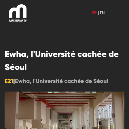
Aller
au
FR
|
EN
contenu
Ewha, l'Université cachée de
Séoul
E21
|
Ewha, l'Université cachée de Séoul