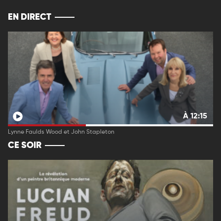
EN DIRECT
À 12:15
Lynne Faulds Wood et John Stapleton
CE SOIR