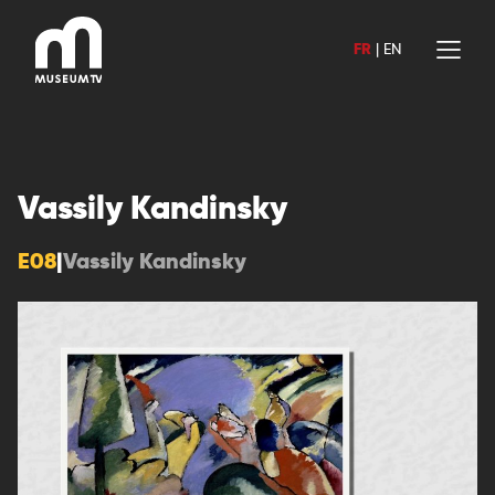
Aller
au
FR
|
EN
contenu
Vassily Kandinsky
E08
|
Vassily Kandinsky