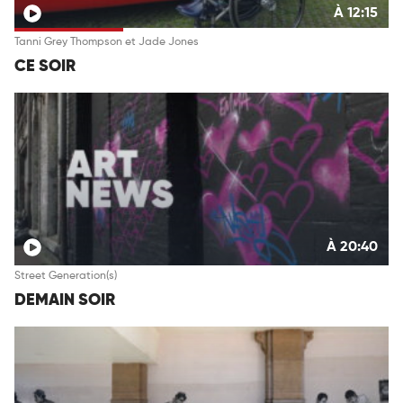
À 12:15
Tanni Grey Thompson et Jade Jones
CE SOIR
À 20:40
Street Generation(s)
DEMAIN SOIR