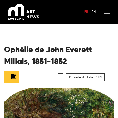
Aller
au
FR
|
EN
contenu
Ophélie de John Everett
Millais, 1851-1852
Publié le 20 Juillet 2021