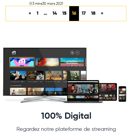
3 mins
30 mars 2021
«
1
…
14
15
16
17
18
»
100% Digital
Regardez notre plateforme de streaming