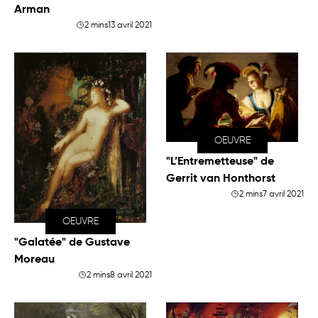
Arman
2 mins
13 avril 2021
OEUVRE
"L’Entremetteuse" de
Gerrit van Honthorst
2 mins
7 avril 2021
OEUVRE
"Galatée" de Gustave
Moreau
2 mins
8 avril 2021