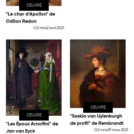
OEUVRE
"Le char d'Apollon" de
Odilon Redon
2 mins
2 avril 2021
OEUVRE
OEUVRE
"Saskia van Uylenburgh
de profil" de Rembrandt
"Les Époux Arnolfini" de
2 mins
29 mars 2021
Jan van Eyck