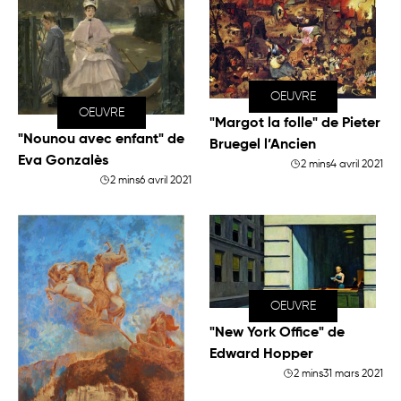
OEUVRE
OEUVRE
"Margot la folle" de Pieter
"Nounou avec enfant" de
Bruegel l’Ancien
Eva Gonzalès
2 mins
4 avril 2021
2 mins
6 avril 2021
OEUVRE
"New York Office" de
Edward Hopper
2 mins
31 mars 2021