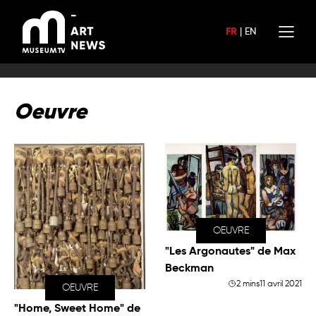
Aller
au
FR
|
EN
contenu
Oeuvre
OEUVRE
"Les Argonautes" de Max
Beckman
2 mins
11 avril 2021
OEUVRE
"Home, Sweet Home" de