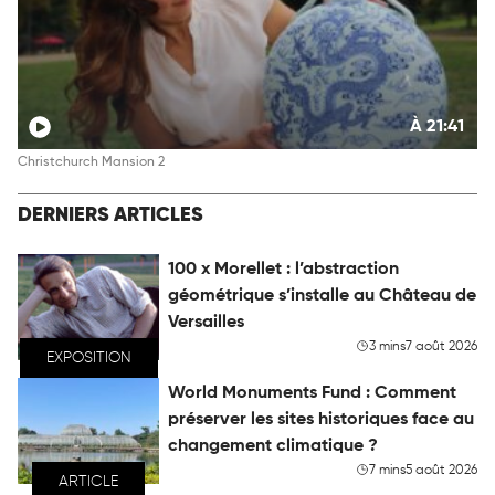
À 21:41
Christchurch Mansion 2
DERNIERS ARTICLES
100 x Morellet : l’abstraction
géométrique s’installe au Château de
Versailles
3 mins
7 août 2026
EXPOSITION
World Monuments Fund : Comment
préserver les sites historiques face au
changement climatique ?
7 mins
5 août 2026
ARTICLE