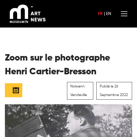
Aller
au
FR
|
EN
contenu
Zoom sur le photographe
Henri Cartier-Bresson
Nolwenn
Publié le 26
Vendeville
Septembre 2022