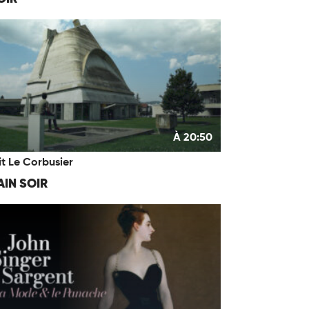
À 20:50
it Le Corbusier
IN SOIR