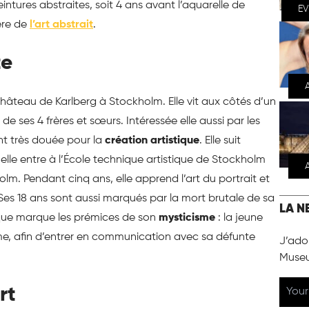
eintures abstraites, soit 4 ans avant l’aquarelle de
E
ière de
l’art abstrait
.
te
 château de Karlberg à Stockholm. Elle vit aux côtés d’un
de ses 4 frères et sœurs. Intéressée elle aussi par les
t très douée pour la
création
artistique
. Elle suit
lle entre à l’École technique artistique de Stockholm
lm. Pendant cinq ans, elle apprend l’art du portrait et
Ses 18 ans sont aussi marqués par la mort brutale de sa
LA N
que marque les prémices de son
mysticisme
: la jeune
tisme, afin d’entrer en communication avec sa défunte
J’ador
Muse
rt