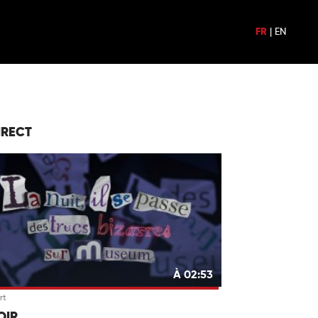
FR
|
EN
IRECT
À 02:53
rt
OIR