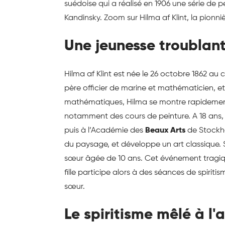
suédoise qui a réalisé en 1906 une série de p
Kandinsky. Zoom sur Hilma af Klint, la pionn
Une jeunesse troublan
Hilma af Klint est née le 26 octobre 1862 au
père officier de marine et mathématicien, et 
mathématiques, Hilma se montre rapidemen
notamment des cours de peinture. A 18 ans, e
puis à l’Académie des
Beaux Arts
de Stockho
du paysage, et développe un art classique. 
sœur âgée de 10 ans. Cet événement tragi
fille participe alors à des séances de spiri
sœur.
Le spiritisme mêlé à l'a