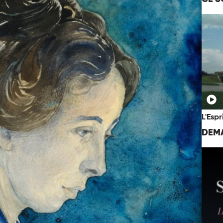
L'Espr
DEMA