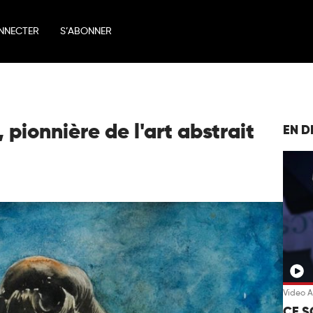
NNECTER
S’ABONNER
 pionnière de l'art abstrait
EN D
Video A
CE S