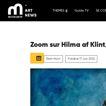
Aller
au
THEMES
Guide TV
SE CO
contenu
Zoom sur Hilma af Klint,
Eliott Honti
Publié le 17 Juin 2022