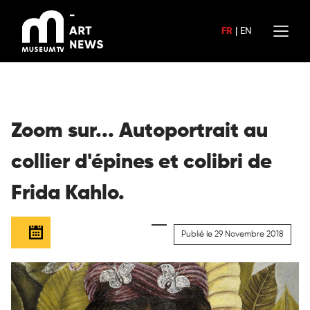
Aller
au
FR
|
EN
contenu
Zoom sur... Autoportrait au
collier d'épines et colibri de
Frida Kahlo.
Publié le 29 Novembre 2018